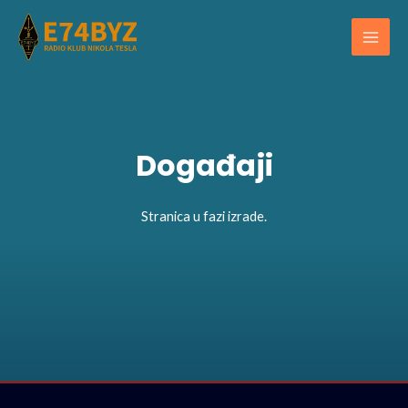
Skip
Main
to
Men
content
Događaji
Stranica u fazi izrade.