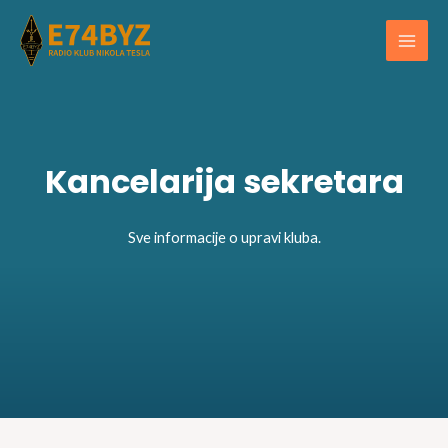
Skip
Main
to
Men
content
Kancelarija sekretara
Sve informacije o upravi kluba.