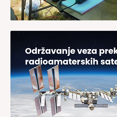
Održavanje veza pre
radioamaterskih sate