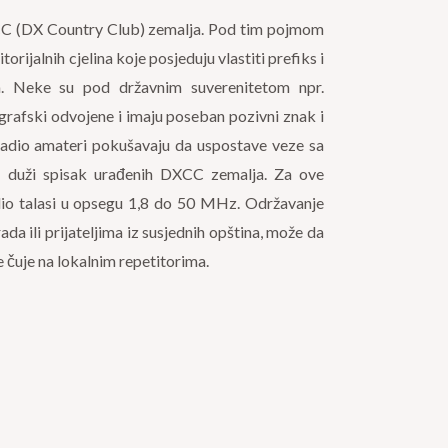
CC (DX Country Club) zemalja. Pod tim pojmom
orijalnih cjelina koje posjeduju vlastiti prefiks i
. Neke su pod državnim suverenitetom npr.
eografski odvojene i imaju poseban pozivni znak i
Radio amateri pokušavaju da uspostave veze sa
to duži spisak urađenih DXCC zemalja. Za ove
adio talasi u opsegu 1,8 do 50 MHz. Održavanje
da ili prijateljima iz susjednih opština, može da
 čuje na lokalnim repetitorima.