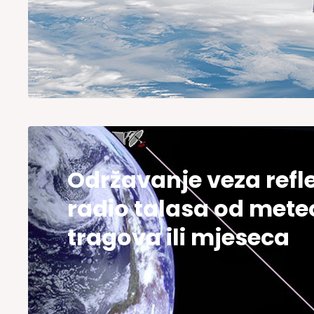
Održavanje veza refl
radio talasa od mete
tragova ili mjeseca