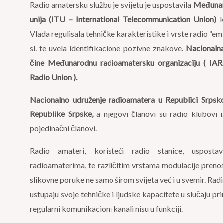
Radio amatersku službu je svijetu je uspostavila
Međunar
unija (ITU – International Telecommunication Union)
k
Vlada regulisala tehničke karakteristike i vrste radio “emi
sl. te uvela identifikacione pozivne znakove.
Nacionalna
čine Međunarodnu radioamatersku organizaciju ( IAR
Radio Union ).
Nacionalno udruženje radioamatera u Republici Srpsk
Republike Srpske,
a njegovi članovi su radio klubovi i
pojedinačni članovi.
Radio amateri, koristeći radio stanice, usposta
radioamaterima, te različitim vrstama modulacije prenose
slikovne poruke ne samo širom svijeta već i u svemir. Radi
ustupaju svoje tehničke i ljudske kapacitete u slučaju pri
regularni komunikacioni kanali nisu u funkciji.