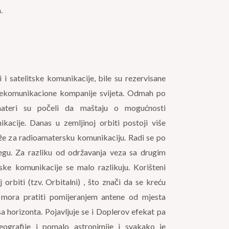
.
 i satelitske komunikacije, bile su rezervisane
elekomunikacione kompanije svijeta. Odmah po
amateri su počeli da maštaju o mogućnosti
kacije. Danas u zemljinoj orbiti postoji više
služe za radioamatersku komunikaciju. Radi se po
gu. Za razliku od održavanja veza sa drugim
tske komunikacije se malo razlikuju. Korišteni
j orbiti (tzv. Orbitalni) , što znači da se kreću
mora pratiti pomijeranjem antene od mjesta
a horizonta. Pojavljuje se i Doplerov efekat pa
eografije i pomalo astronimije i svakako je