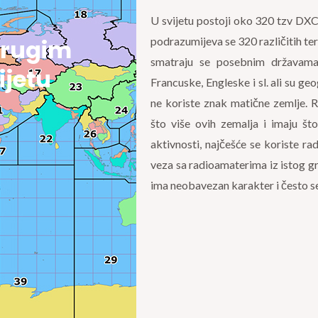
U svijetu postoji oko 320 tzv DX
drugim
podrazumijeva se 320 različitih terit
smatraju se posebnim državama
ijetu
Francuske, Engleske i sl. ali su g
ne koriste znak matične zemlje. 
što više ovih zemalja i imaju š
aktivnosti, najčešće se koriste r
veza sa radioamaterima iz istog gra
ima neobavezan karakter i često se