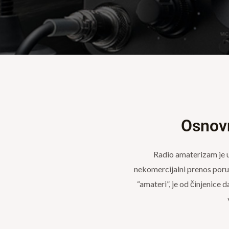
Osnovn
Radio amaterizam je u
nekomercijalni prenos poru
“amateri”, je od činjenice d