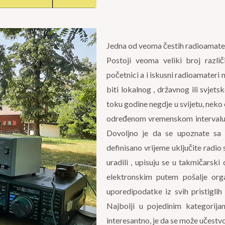
Jedna od veoma čestih radioamater
Postoji veoma veliki broj različ
početnici a i iskusni radioamateri
biti lokalnog , državnog ili svjet
toku godine negdje u svijetu, neko
određenom vremenskom intervalu u
Dovoljno je da se upoznate sa 
definisano vrijeme uključite radio 
uradili , upisuju se u takmičarsk
elektronskim putem pošalje orga
uporedipodatke iz svih pristiglih
Najbolji u pojedinim kategorija
interesantno, je da se može učestv