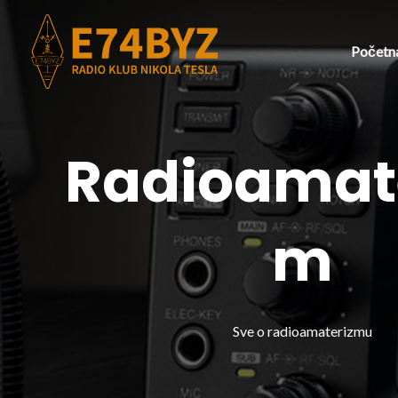
Skip
to
Početn
content
Radioamat
m
Sve o radioamaterizmu