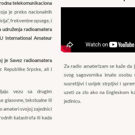
odna telekomunikaciona
oja je preko nacionalnih
sija“, frekventne opsege, i
 udruženja radioamatera
U International Amateur
oj je Savez radioamatera
Za radio amaterizam se kaže da je 
z Republike Srpske, ali i
svog sagovornika imate osobu 
susretljivi i uvijek strpljivi i 
vljaju vezu sa drugim
uzeti za zlo ako na Engleskom kaž
 glasovne, tekstualne ili
jedinicu.
o amateri svojoj zajednici
rodnih katastrofa ili kada