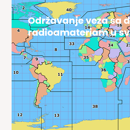
Održavanje veza sa 
radioamateriam u sv