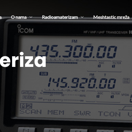
a
O nama
Radioamaterizam
Meshtastic mreža
eriza