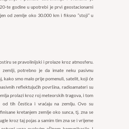
20-te godine u upotrebi je prvi geostacionarni
ljen od zemlje oko 30.000 km i fiksno ”stoji” u
ostiru se pravolinijski i prolaze kroz atmosferu.
a zemlji, potrebno je da imate neku pasivnu
aj, kako smo malo prije pomenuli, satelit, koji će
asivnih reflektujućih površina, radioamateri su
zemlja prolazi kroz roj meteorskih tragova, i tom
u od tih čestica i vraćaju na zemlju. Ovo su
inisane kretanjem zemlje oko sunca, tj. zna se
gle kroz taj pojas a samim tim zna se i vrijeme
 ostvari veza ovakvim ačinom komunikacije. I