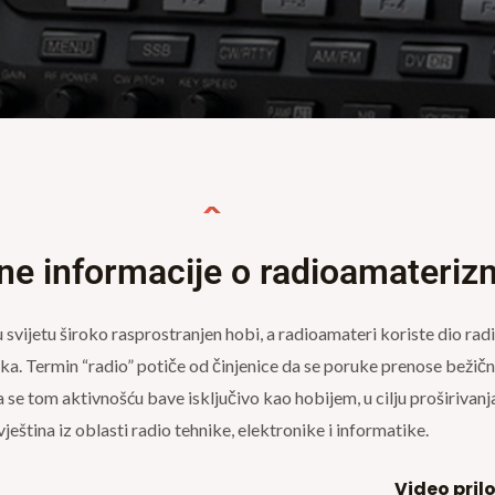
e informacije o radioamateriz
 svijetu široko rasprostranjen hobi, a radioamateri koriste dio rad
ka. Termin “radio” potiče od činjenice da se poruke prenose bežič
a se tom aktivnošću bave isključivo kao hobijem, u cilju proširivanja
vještina iz oblasti radio tehnike, elektronike i informatike.
Video pril