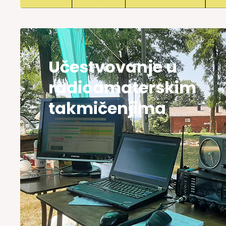
Učestvovanje u
radioamaterskim
takmičenjima