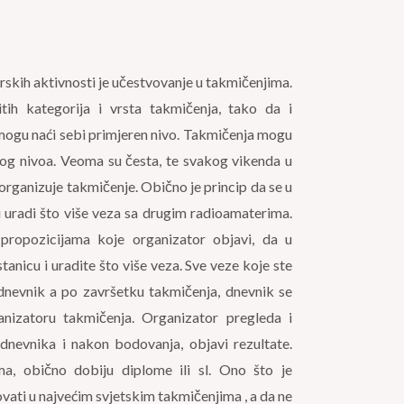
skih aktivnosti je učestvovanje u takmičenjima.
itih kategorija i vrsta takmičenja, tako da i
 mogu naći sebi primjeren nivo. Takmičenja mogu
skog nivoa. Veoma su česta, te svakog vikenda u
 organizuje takmičenje. Obično je princip da se u
radi što više veza sa drugim radioamaterima.
propozicijama koje organizator objavi, da u
stanicu i uradite što više veza. Sve veze koje ste
i dnevnik a po završetku takmičenja, dnevnik se
nizatoru takmičenja. Organizator pregleda i
 dnevnika i nakon bodovanja, objavi rezultate.
ma, obično dobiju diplome ili sl. Ono što je
ovati u najvećim svjetskim takmičenjima , a da ne