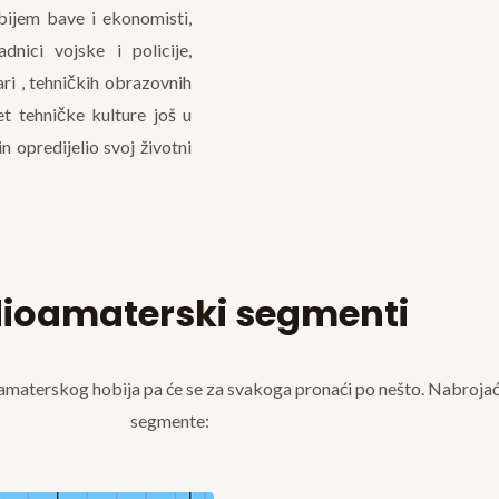
bijem bave i ekonomisti,
adnici vojske i policije,
čari , tehničkih obrazovnih
et tehničke kulture još u
in opredijelio svoj životni
ioamaterski segmenti
amaterskog hobija pa će se za svakoga pronaći po nešto. Nabroj
segmente: