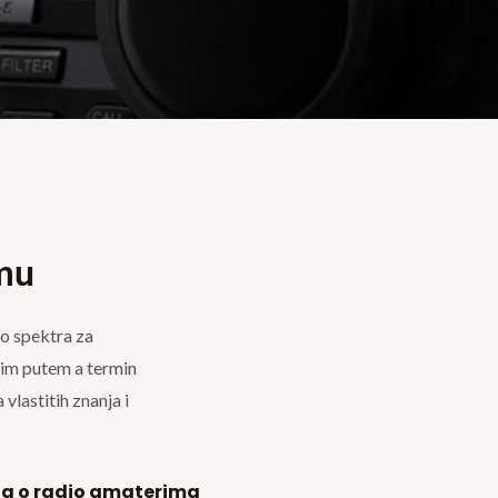
mu
io spektra za
nim putem a termin
 vlastitih znanja i
og o radio amaterima