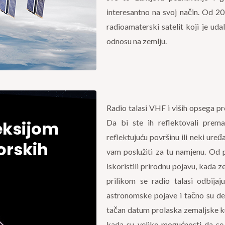
interesantno na svoj način. Od 20
radioamaterski satelit koji je uda
odnosu na zemlju.
Radio talasi VHF i viših opsega pr
eksijom
Da bi ste ih reflektovali prem
reflektujuću površinu ili neki uređ
orskih
vam poslužiti za tu namjenu. Od p
iskoristili prirodnu pojavu, kada 
prilikom se radio talasi odbijaj
astronomske pojave i tačno su def
tačan datum prolaska zemaljske ku
kada su velike mogućnosti da se