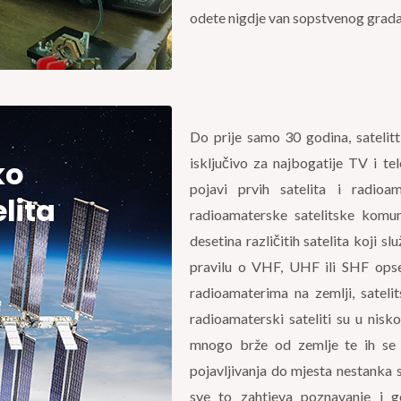
odete nigdje van sopstvenog grada
Do prije samo 30 godina, satelitti
ko
isključivo za najbogatije TV i t
pojavi prvih satelita i radio
lita
radioamaterske satelitske komuni
desetina različitih satelita koji 
pravilu o VHF, UHF ili SHF opse
radioamaterima na zemlji, sateli
radioamaterski sateliti su u nisko
mnogo brže od zemlje te ih se 
pojavljivanja do mjesta nestanka s
sve to zahtjeva poznavanje i g