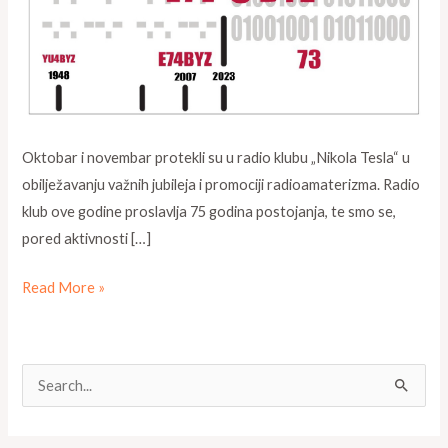
Teslini
susreti
Oktobar i novembar protekli su u radio klubu „Nikola Tesla“ u
obilježavanju važnih jubileja i promociji radioamaterizma. Radio
klub ove godine proslavlja 75 godina postojanja, te smo se,
pored aktivnosti […]
Read More »
S
e