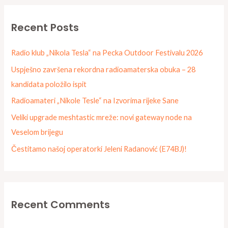
a
r
Recent Posts
c
h
Radio klub „Nikola Tesla“ na Pecka Outdoor Festivalu 2026
f
Uspješno završena rekordna radioamaterska obuka – 28
o
kandidata položilo ispit
r
Radioamateri „Nikole Tesle“ na Izvorima rijeke Sane
:
Veliki upgrade meshtastic mreže: novi gateway node na
Veselom brijegu
Čestitamo našoj operatorki Jeleni Radanović (E74BJ)!
Recent Comments