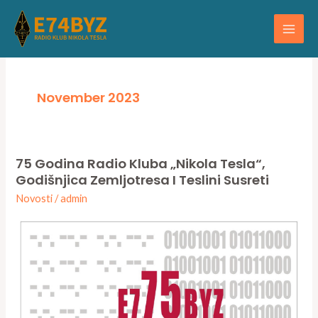
Skip
Main
to
Men
content
November 2023
75 Godina Radio Kluba „Nikola Tesla“,
75
Godišnjica Zemljotresa I Teslini Susreti
godina
Novosti
/
admin
radio
kluba
„Nikola
Tesla“,
godišnjica
zemljotresa
i