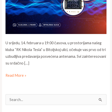
U srijedu, 14. februara u 19:00 časova, u prostorijama našeg
kluba “RK Nikola Tesla” u Bitoljskoj ulici, očekuje vas prvo od tri
uzbudljiva predavanja posvećena antenama. Svi zainteresovani
su srdačno […]
Read More »
S
e