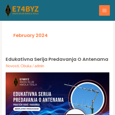
Skip
Main
to
Men
content
February 2024
Edukativna Serija Predavanja O Antenama
Edukativna
Novosti
,
Obuka
/
admin
serija
predavanja
o
antenama