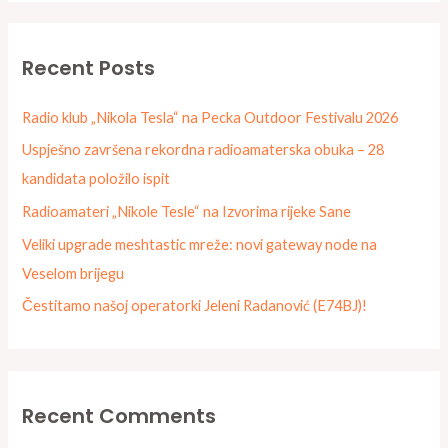
a
r
Recent Posts
c
h
Radio klub „Nikola Tesla“ na Pecka Outdoor Festivalu 2026
f
Uspješno završena rekordna radioamaterska obuka – 28
o
kandidata položilo ispit
r
Radioamateri „Nikole Tesle“ na Izvorima rijeke Sane
:
Veliki upgrade meshtastic mreže: novi gateway node na
Veselom brijegu
Čestitamo našoj operatorki Jeleni Radanović (E74BJ)!
Recent Comments