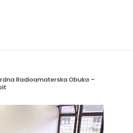
ordna Radioamaterska Obuka –
pit