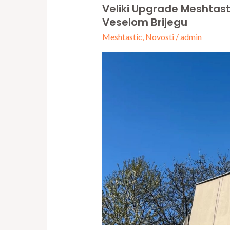
Veliki Upgrade Meshtas
Veliki
Veselom Brijegu
upgrade
Meshtastic
,
Novosti
/
admin
meshtastic
mreže:
novi
gateway
node
na
Veselom
brijegu