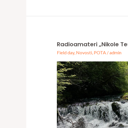
Radioamateri „Nikole Te
Radioamateri
Field day
,
Novosti
,
POTA
/
admin
„Nikole
Tesle“
na
Izvorima
rijeke
Sane