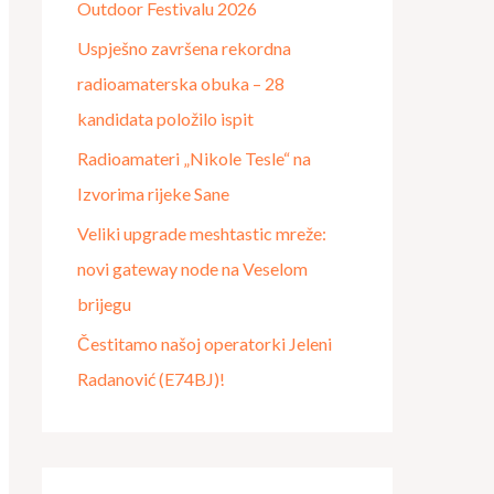
Outdoor Festivalu 2026
o
Uspješno završena rekordna
r
radioamaterska obuka – 28
:
kandidata položilo ispit
Radioamateri „Nikole Tesle“ na
Izvorima rijeke Sane
Veliki upgrade meshtastic mreže:
novi gateway node na Veselom
brijegu
Čestitamo našoj operatorki Jeleni
Radanović (E74BJ)!