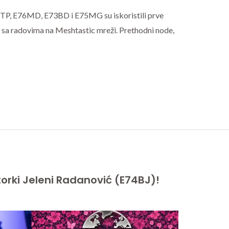
TP, E76MD, E73BD i E75MG su iskoristili prve
i sa radovima na Meshtastic mreži. Prethodni node,
rki Jeleni Radanović (E74BJ)!