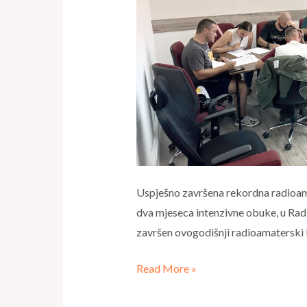
kandidata
položilo
ispit
Uspješno završena rekordna radioam
dva mjeseca intenzivne obuke, u Radi
završen ovogodišnji radioamaterski 
Read More »