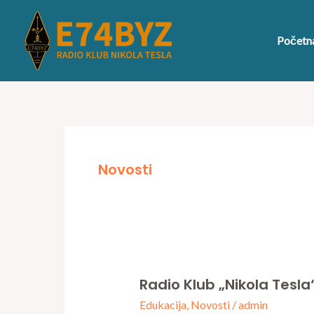
Skip
to
Početn
content
Novosti
Radio Klub „Nikola Tesl
Radio
Edukacija
,
Novosti
/
admin
klub