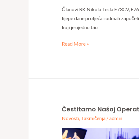
Članovi RK Nikola Tesla E73CV, E76
lijepe dane proljeća i odmah započel
koji je ujedno bio
Read More »
Čestitamo Našoj Operato
Čestitamo
Novosti
,
Takmičenja
/
admin
našoj
operatorki
Jeleni