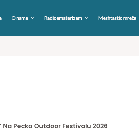
a
O nama
Radioamaterizam
Meshtastic mreža
a“ Na Pecka Outdoor Festivalu 2026