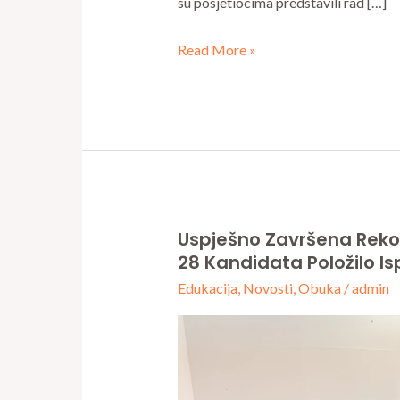
su posjetiocima predstavili rad […]
Read More »
Uspješno Završena Rek
Uspješno
28 Kandidata Položilo Is
završena
Edukacija
,
Novosti
,
Obuka
/
admin
rekordna
radioamaterska
obuka
–
28