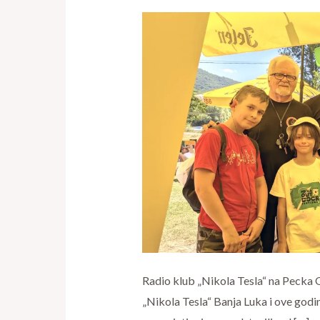
„Nikola
Tesla“
na
Pecka
Outdoor
Festivalu
2026
Radio klub „Nikola Tesla“ na Pecka 
„Nikola Tesla“ Banja Luka i ove godi