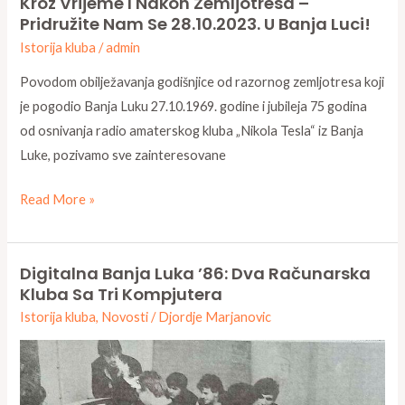
Kroz Vrijeme I Nakon Zemljotresa –
Godina
Pridružite Nam Se 28.10.2023. U Banja Luci!
Radio
Istorija kluba
/
admin
Amatera:
Povezivanje
Povodom obilježavanja godišnjice od razornog zemljotresa koji
Kroz
je pogodio Banja Luku 27.10.1969. godine i jubileja 75 godina
Vrijeme
od osnivanja radio amaterskog kluba „Nikola Tesla“ iz Banja
i
Luke, pozivamo sve zainteresovane
Nakon
Read More »
Zemljotresa
–
Pridružite
Digitalna Banja Luka ’86: Dva Računarska
Digitalna
Nam
Kluba Sa Tri Kompjutera
Banja
Se
Istorija kluba
,
Novosti
/
Djordje Marjanovic
Luka
28.10.2023.
’86:
u
Dva
Banja
računarska
Luci!