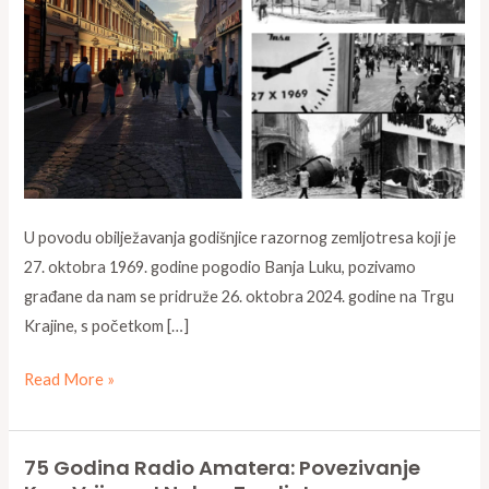
Značaj
radio
amatera
u
trenucima
krize
U povodu obilježavanja godišnjice razornog zemljotresa koji je
27. oktobra 1969. godine pogodio Banja Luku, pozivamo
građane da nam se pridruže 26. oktobra 2024. godine na Trgu
Krajine, s početkom […]
Read More »
75 Godina Radio Amatera: Povezivanje
75