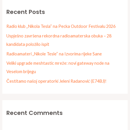
r
Recent Posts
c
h
Radio klub „Nikola Tesla“ na Pecka Outdoor Festivalu 2026
f
Uspješno završena rekordna radioamaterska obuka – 28
o
kandidata položilo ispit
r
Radioamateri „Nikole Tesle“ na Izvorima rijeke Sane
:
Veliki upgrade meshtastic mreže: novi gateway node na
Veselom brijegu
Čestitamo našoj operatorki Jeleni Radanović (E74BJ)!
Recent Comments