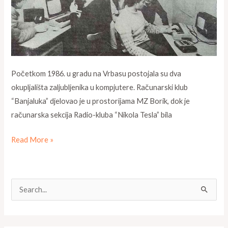
kluba
sa
tri
kompjutera
Početkom 1986. u gradu na Vrbasu postojala su dva
okupljališta zaljubljenika u kompjutere. Računarski klub
“Banjaluka” djelovao je u prostorijama MZ Borik, dok je
računarska sekcija Radio-kluba “Nikola Tesla” bila
Read More »
S
e
a