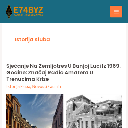
Skip
Main
to
Men
content
Istorija Kluba
Sjećanje Na Zemljotres U Banjoj Luci Iz 1969.
Sjećanje
Godine: Značaj Radio Amatera U
na
Trenucima Krize
zemljotres
Istorija kluba
,
Novosti
/
admin
u
Banjoj
Luci
iz
1969.
godine: