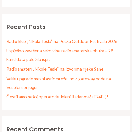
e
a
r
Recent Posts
c
h
Radio klub „Nikola Tesla“ na Pecka Outdoor Festivalu 2026
f
Uspješno završena rekordna radioamaterska obuka – 28
o
kandidata položilo ispit
r
Radioamateri „Nikole Tesle“ na Izvorima rijeke Sane
:
Veliki upgrade meshtastic mreže: novi gateway node na
Veselom brijegu
Čestitamo našoj operatorki Jeleni Radanović (E74BJ)!
Recent Comments