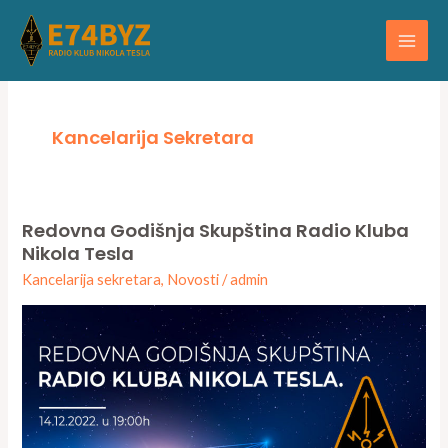
Skip
Main
to
Men
content
Kancelarija Sekretara
Redovna Godišnja Skupština Radio Kluba
Redovna
Nikola Tesla
godišnja
Kancelarija sekretara
,
Novosti
/
admin
skupština
Radio
kluba
Nikola
Tesla