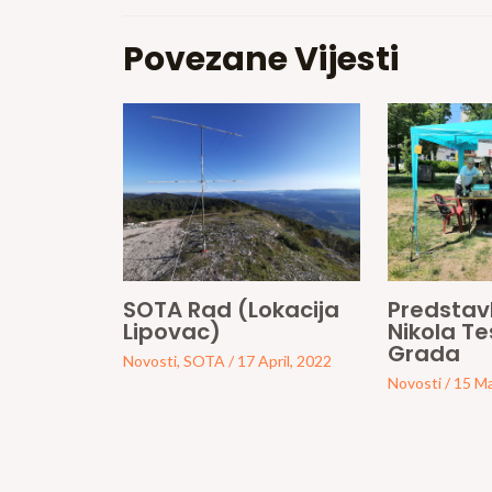
Povezane Vijesti
SOTA Rad (Lokacija
Predstavl
Lipovac)
Nikola T
Grada
Novosti
,
SOTA
/
17 April, 2022
Novosti
/
15 Ma