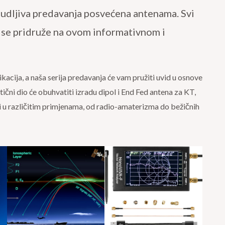
uzbudljiva predavanja posvećena antenama. Svi
 se pridruže na ovom informativnom i
ikacija, a naša serija predavanja će vam pružiti uvid u osnove
tični dio će obuhvatiti izradu dipol i End Fed antena za KT,
i u različitim primjenama, od radio-amaterizma do bežičnih