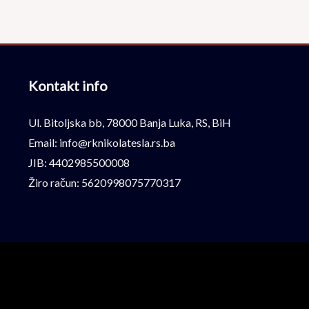
Kontakt info
Ul. Bitoljska bb, 78000 Banja Luka, RS, BiH
Email: info@rknikolatesla.rs.ba
JIB: 4402985500008
Žiro račun: 5620998075770317