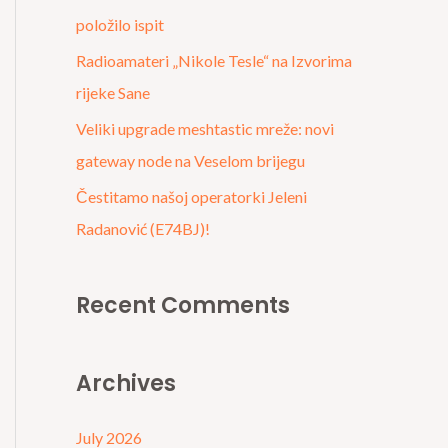
r
položilo ispit
:
Radioamateri „Nikole Tesle“ na Izvorima
rijeke Sane
Veliki upgrade meshtastic mreže: novi
gateway node na Veselom brijegu
Čestitamo našoj operatorki Jeleni
Radanović (E74BJ)!
Recent Comments
Archives
July 2026