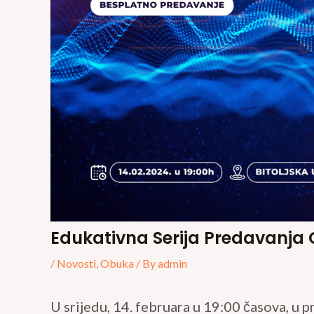
Edukativna Serija Predavanj
/
Novosti
,
Obuka
/ By
admin
U srijedu, 14. februara u 19:00 časova, u 