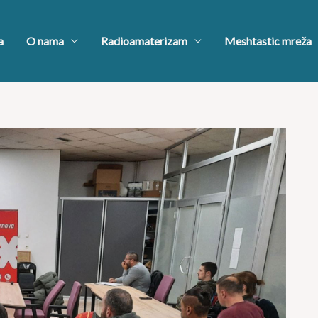
a
O nama
Radioamaterizam
Meshtastic mreža