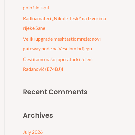
r
položilo ispit
:
Radioamateri „Nikole Tesle“ na Izvorima
rijeke Sane
Veliki upgrade meshtastic mreže: novi
gateway node na Veselom brijegu
Čestitamo našoj operatorki Jeleni
Radanović (E74BJ)!
Recent Comments
Archives
July 2026