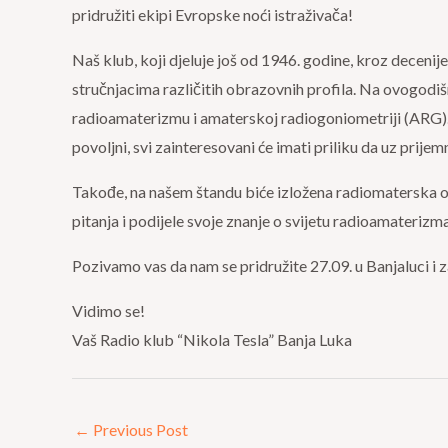
pridružiti ekipi Evropske noći istraživača!
Naš klub, koji djeluje još od 1946. godine, kroz deceni
stručnjacima različitih obrazovnih profila. Na ovogodiš
radioamaterizmu i amaterskoj radiogoniometriji (ARG)
povoljni, svi zainteresovani će imati priliku da uz prijem
Takođe, na našem štandu biće izložena radiomaterska op
pitanja i podijele svoje znanje o svijetu radioamaterizm
Pozivamo vas da nam se pridružite 27.09. u Banjaluci i 
Vidimo se!
Vaš Radio klub “Nikola Tesla” Banja Luka
←
Previous Post