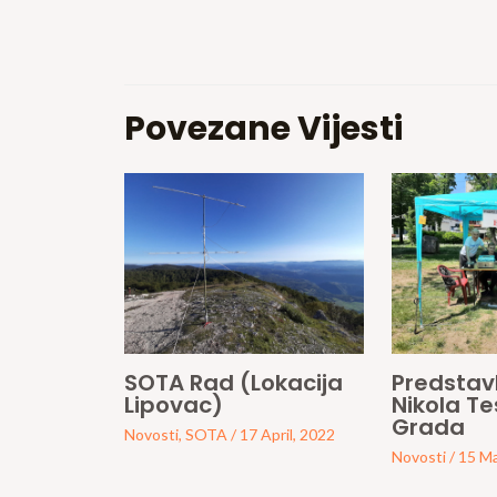
Povezane Vijesti
SOTA Rad (Lokacija
Predstavl
Lipovac)
Nikola T
Grada
Novosti
,
SOTA
/
17 April, 2022
Novosti
/
15 Ma