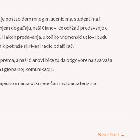
je je postao dom mnogim učenicima, studentima i
njem događaju, naši članovi će održati predavanje o
. Nakon predavanja, ukoliko vremenski uslovi budu
nik potraže skriveni radio odašiljač.
rema, a naši članovi biće tu da odgovore na sva vaša
a i globalnoj komunikaciji.
zajedno s nama otkrijete čari radioamaterizma!
Next Post
→