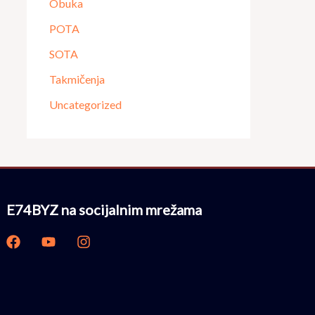
Obuka
POTA
SOTA
Takmičenja
Uncategorized
E74BYZ na socijalnim mrežama