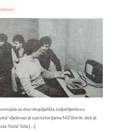
janovic
tojala su dva okupljališta zaljubljenika u
uka” djelovao je u prostorijama MZ Borik, dok je
la Tesla” bila […]