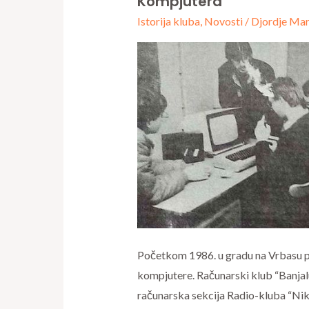
Kompjutera
Banja
Istorija kluba
,
Novosti
/
Djordje Mar
Luka
’86:
Dva
računarska
kluba
sa
tri
kompjutera
Početkom 1986. u gradu na Vrbasu pos
kompjutere. Računarski klub “Banjal
računarska sekcija Radio-kluba “Niko