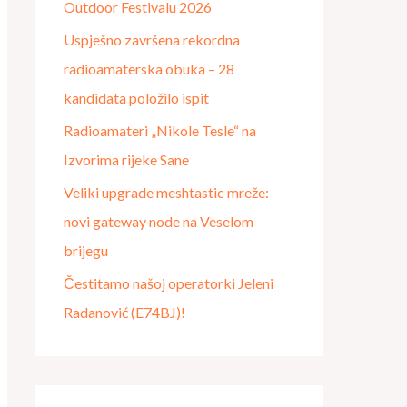
Outdoor Festivalu 2026
o
Uspješno završena rekordna
r
radioamaterska obuka – 28
:
kandidata položilo ispit
Radioamateri „Nikole Tesle“ na
Izvorima rijeke Sane
Veliki upgrade meshtastic mreže:
novi gateway node na Veselom
brijegu
Čestitamo našoj operatorki Jeleni
Radanović (E74BJ)!