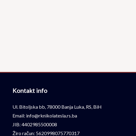
Kontakt info
Ul. Bitoljska bb, 78000 Banja Luka, RS, BiH
Email: info@rknikolatesla.rs.ba
JIB: 4402985500008
Žiro račun: 5620998075770317