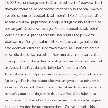
18:00UTC, na lokaciju smo izašli u popodnevnim časovima i imali
dovoljno vremena da postavimo i testiramo svu opremu kako bi
sve bilo spremno za početak takmičenja. Dio tima je postavljao
antenski sistem i pripremao uređaje, a drugi dio bio zadužen za
postavljanje šatora za noćenje. Pred sam početak takmičenja
vidimo da uslovi i propagacije nisu baš sjajni ali to je i bilo za
očekvati u večernjima satima. Neka veća otvaranja na bandu
smo očekivali sutradan. Noć završavamo sa 20tak ostvarenih
veza i dio tima odlazi na odmor i sprema se za rani start već u
jutarnjim satima, dok jedan dio ostaje tokom čitave noći da prati
aktivnost i uspijeva da upiše još neke fine veze u LOG.
Nastavljamo u nedelju u ranim jutarnjim satima, iako i dalje uslovi
i propagacije nisu kako smo očekivali uspjevamo da odradimo
veze na CW-u i pokušavamo na SSB-u ali većih otvaranja nema i
ne uspjevamo neke dalje veze da ostvarimo. Odlučujemo da
aktiviramo i DIGI mod – FT8 sa kojim imamo dosta više uspjeha
sa tada trenutno lošim propagacijama. Za sve učesnike bio je