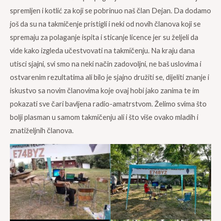
spremljen i kotlić za koji se pobrinuo naš član Dejan. Da dodamo
još da su na takmičenje pristigli i neki od novih članova koji se
spremaju za polaganje ispita i sticanje licence jer su željeli da
vide kako izgleda učestvovati na takmičenju. Na kraju dana
utisci sjajni, svi smo na neki način zadovoljni, ne baš uslovima i
ostvarenim rezultatima ali bilo je sjajno družiti se, dijeliti znanje i
iskustvo sa novim članovima koje ovaj hobi jako zanima te im
pokazati sve čari bavljena radio-amatrstvom. Želimo svima što
bolji plasman u samom takmičenju ali i što više ovako mladih i
znatiželjnih članova.