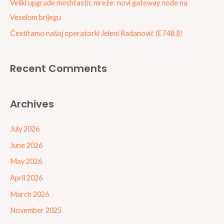
Veliki upgrade meshtastic mreže: novi gateway node na
:
Veselom brijegu
Čestitamo našoj operatorki Jeleni Radanović (E74BJ)!
Recent Comments
Archives
July 2026
June 2026
May 2026
April 2026
March 2026
November 2025