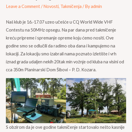
Leave a Comment
/
Novosti
,
Takmičenja
/ By
admin
Naš klub je 16.-17.07 uzeo učešće u CQ World Wide VHF
Contestu na 50MHz opsegu. Na par dana pred takmičenje
kreću pripreme i spremanje opreme koju ćemo nositi. Ove
godine smo se odlučili da radimo oba dana i kampujemo na
lokaciji. Za lokaciju smo izabrali nama poznato izletište i vrh
iznad grada udaljen nekih 20tak min vožnje od kluba na visini od
cca 350m Planinarski Dom Šibovi – P. D. Kozara.
S obzirom da je ove godine takmičenje startovalo nešto kasnije