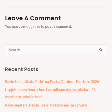
Leave A Comment
You must be
logged in
to post a comment.
S
e
a
Recent Posts
r
c
Radio klub „Nikola Tesla“ na Pecka Outdoor Festivalu 2026
h
Uspješno završena rekordna radioamaterska obuka – 28
f
kandidata položilo ispit
o
Radioamateri „Nikole Tesle“ na Izvorima rijeke Sane
r